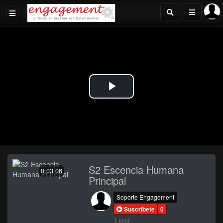
Play
Video
S2 Escencia Humana
0:03:06
Principal
Soporte Engagement
Suscribete
0
1 year